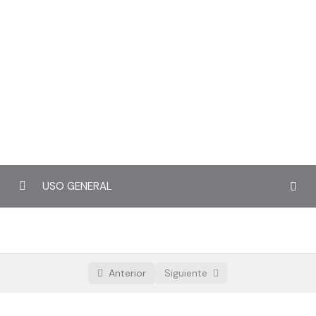
USO GENERAL
TEMARIO
0/6
PARTES DE LA MAQUINA
Anterior
Siguiente
MONTAJE